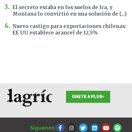
El secreto estaba en los suelos de Ica, y
Montana lo convirtió en una solución de (...)
Nuevo castigo para exportaciones chilenas:
EE UU establece arancel de 12,5%
ÚNETE A PLUS+
F
I
T
L
Y
S
a
n
w
i
o
p
Siguenos:
c
s
i
n
u
o