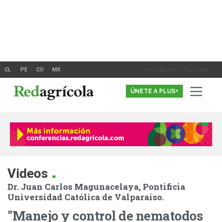
Ir
al
contenido
Inicia Sesión o Registrate
ÚNETE A PLUS+
.
Videos
Dr. Juan Carlos Magunacelaya, Pontificia
Universidad Católica de Valparaíso.
"Manejo y control de nematodos