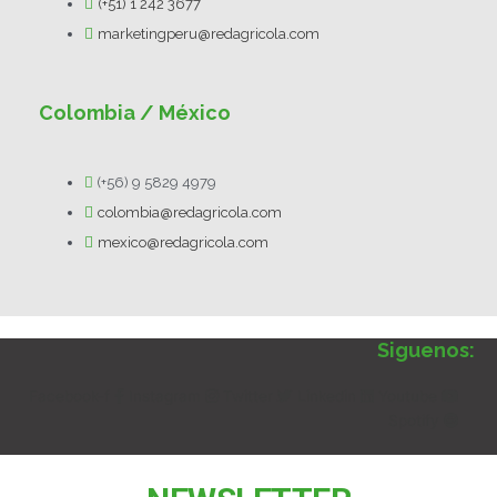
(+51) 1 242 3677
marketingperu@redagricola.com
Colombia / México
(+56) 9 5829 4979
colombia@redagricola.com
mexico@redagricola.com
Siguenos:
Facebook-f
Instagram
Twitter
Linkedin
Youtube
Spotify