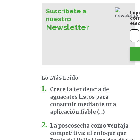
Suscríbete a
Ingr
nuestro
cor
ele
Newsletter
Lo Más Leído
Crece la tendencia de
aguacates listos para
consumir mediante una
aplicación fiable (...)
La poscosecha como ventaja
competitiva: el enfoque que