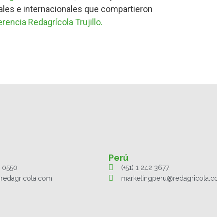
les e internacionales que compartieron
rencia Redagrícola Trujillo.
Perú
1 0550
(+51) 1 242 3677
redagricola.com
marketingperu@redagricola.