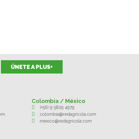
ÚNETE A PLUS+
Colombia / México
(+56) 9 5829 4979
com
colombia@redagricola.com
mexico@redagricola.com