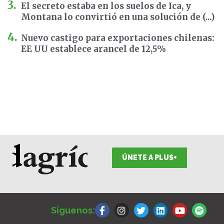
El secreto estaba en los suelos de Ica, y
Montana lo convirtió en una solución de (...)
Nuevo castigo para exportaciones chilenas:
EE UU establece arancel de 12,5%
ÚNETE A PLUS+
F
I
T
L
Y
S
a
n
w
i
o
p
Siguenos:
c
s
i
n
u
o
e
t
t
k
t
t