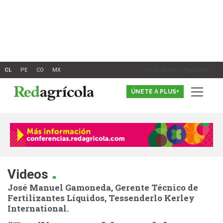
Ir
al
contenido
Inicia Sesión o Registrate
ÚNETE A PLUS+
.
Videos
José Manuel Gamoneda, Gerente Técnico de
Fertilizantes Líquidos, Tessenderlo Kerley
International.