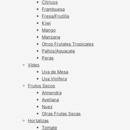
Cítricos
Frambuesa
Fresa/Frutilla
Kiwi
Mango
Manzana
Otros Frutales Tropicales
Paltos/Aguacate
Peras
Vides
Uva de Mesa
Uva Vinífera
Frutos Secos
Almendra
Avellana
Nuez
Otras Frutas Secas
Hortalizas
Tomate