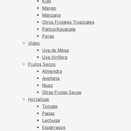
Kiwi
Mango
Manzana
Otros Frutales Tropicales
Paltos/Aguacate
Peras
Vides
Uva de Mesa
Uva Vinífera
Frutos Secos
Almendra
Avellana
Nuez
Otras Frutas Secas
Hortalizas
Tomate
Papas
Lechuga
Espárragos