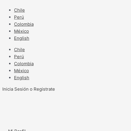
Ir
al
Chile
contenido
Perú
Colombia
México
English
Chile
Perú
Colombia
México
English
Inicia Sesión o Registrate