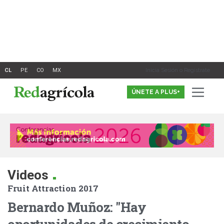
Ir
al
contenido
Inicia Sesión o Registrate
ÚNETE A PLUS+
.
Videos
Fruit Attraction 2017
Bernardo Muñoz: "Hay
oportunidades de crecimiento