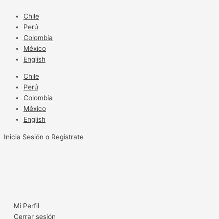
Ir
al
Chile
contenido
Perú
Colombia
México
English
Chile
Perú
Colombia
México
English
Inicia Sesión o Registrate
Mi Perfil
Cerrar sesión