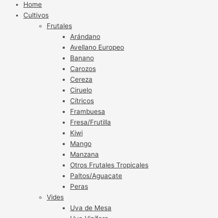
Home
Cultivos
Frutales
Arándano
Avellano Europeo
Banano
Carozos
Cereza
Ciruelo
Cítricos
Frambuesa
Fresa/Frutilla
Kiwi
Mango
Manzana
Otros Frutales Tropicales
Paltos/Aguacate
Peras
Vides
Uva de Mesa