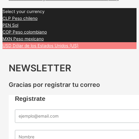
Select your currency
CLP
Peso chileno
PEN
Sol
COP
Peso colombiano
MXN
Peso mexicano
USD
Dólar de los Estados Unidos (US)
NEWSLETTER
Gracias por registrar tu correo
Registrate