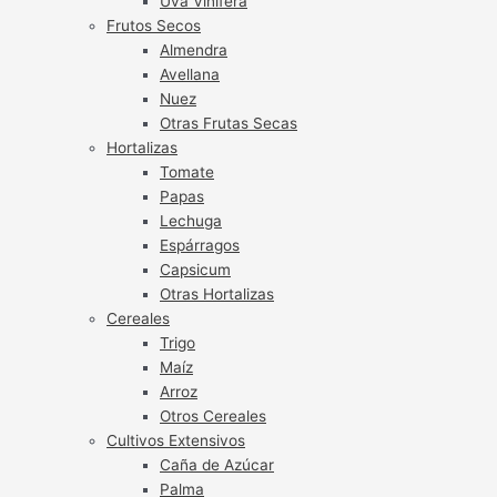
Uva Vinífera
Frutos Secos
Almendra
Avellana
Nuez
Otras Frutas Secas
Hortalizas
Tomate
Papas
Lechuga
Espárragos
Capsicum
Otras Hortalizas
Cereales
Trigo
Maíz
Arroz
Otros Cereales
Cultivos Extensivos
Caña de Azúcar
Palma