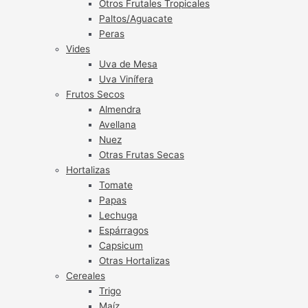
Otros Frutales Tropicales
Paltos/Aguacate
Peras
Vides
Uva de Mesa
Uva Vinífera
Frutos Secos
Almendra
Avellana
Nuez
Otras Frutas Secas
Hortalizas
Tomate
Papas
Lechuga
Espárragos
Capsicum
Otras Hortalizas
Cereales
Trigo
Maíz