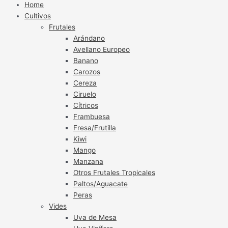
Home
Cultivos
Frutales
Arándano
Avellano Europeo
Banano
Carozos
Cereza
Ciruelo
Cítricos
Frambuesa
Fresa/Frutilla
Kiwi
Mango
Manzana
Otros Frutales Tropicales
Paltos/Aguacate
Peras
Vides
Uva de Mesa