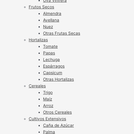
Uva Vinífera
Frutos Secos
Almendra
Avellana
Nuez
Otras Frutas Secas
Hortalizas
Tomate
Papas
Lechuga
Espárragos
Capsicum
Otras Hortalizas
Cereales
Trigo
Maíz
Arroz
Otros Cereales
Cultivos Extensivos
Caña de Azúcar
Palma