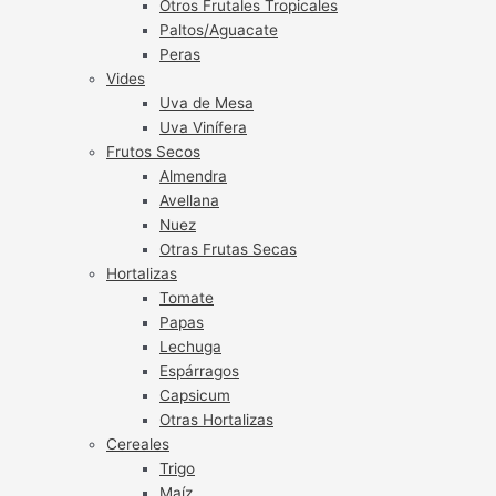
Otros Frutales Tropicales
Paltos/Aguacate
Peras
Vides
Uva de Mesa
Uva Vinífera
Frutos Secos
Almendra
Avellana
Nuez
Otras Frutas Secas
Hortalizas
Tomate
Papas
Lechuga
Espárragos
Capsicum
Otras Hortalizas
Cereales
Trigo
Maíz