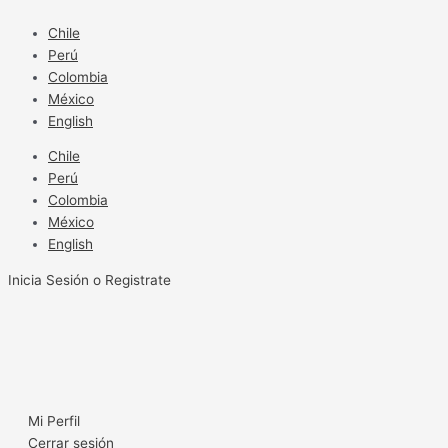
Ir
al
Chile
contenido
Perú
Colombia
México
English
Chile
Perú
Colombia
México
English
Inicia Sesión o Registrate
Mi Perfil
Cerrar sesión