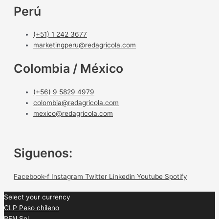
Perú
(+51) 1 242 3677
marketingperu@redagricola.com
Colombia / México
(+56) 9 5829 4979
colombia@redagricola.com
mexico@redagricola.com
Siguenos:
Facebook-f
Instagram
Twitter
Linkedin
Youtube
Spotify
Select your currency
CLP
Peso chileno
PEN
Sol