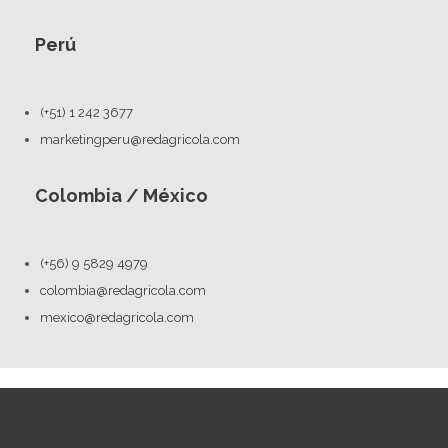
Perú
(+51) 1 242 3677
marketingperu@redagricola.com
Colombia / México
(+56) 9 5829 4979
colombia@redagricola.com
mexico@redagricola.com
Siguenos:
Facebook-f
Instagram
Twitter
Linkedin
Youtube
Spotify