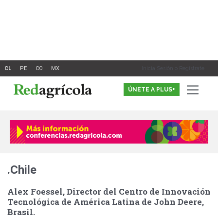
Ir
al
contenido
Inicia Sesión o Registrate
ÚNETE A PLUS+
.Chile
Alex Foessel, Director del Centro de Innovación
Tecnológica de América Latina de John Deere,
Brasil.