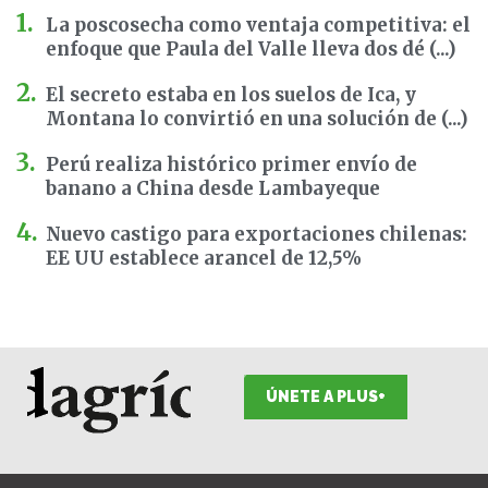
La poscosecha como ventaja competitiva: el
enfoque que Paula del Valle lleva dos dé (...)
El secreto estaba en los suelos de Ica, y
Montana lo convirtió en una solución de (...)
Perú realiza histórico primer envío de
banano a China desde Lambayeque
Nuevo castigo para exportaciones chilenas:
EE UU establece arancel de 12,5%
ÚNETE A PLUS+
F
I
T
L
Y
S