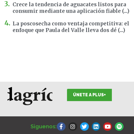
Crece la tendencia de aguacates listos para
consumir mediante una aplicación fiable (...)
La poscosecha como ventaja competitiva: el
enfoque que Paula del Valle lleva dos dé (...)
ÚNETE A PLUS+
F
I
T
L
Y
S
a
n
w
i
o
p
Siguenos:
c
s
i
n
u
o