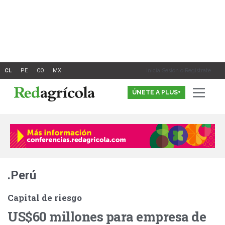
Ir
al
contenido
Inicia Sesión o Registrate
ÚNETE A PLUS+
.Perú
Capital de riesgo
US$60 millones para empresa de