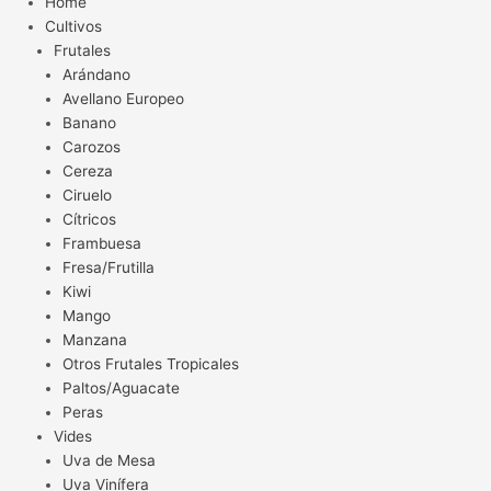
Home
Cultivos
Frutales
Arándano
Avellano Europeo
Banano
Carozos
Cereza
Ciruelo
Cítricos
Frambuesa
Fresa/Frutilla
Kiwi
Mango
Manzana
Otros Frutales Tropicales
Paltos/Aguacate
Peras
Vides
Uva de Mesa
Uva Vinífera