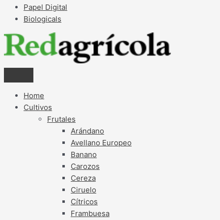
Papel Digital
Biologicals
Home
Cultivos
Frutales
Arándano
Avellano Europeo
Banano
Carozos
Cereza
Ciruelo
Cítricos
Frambuesa