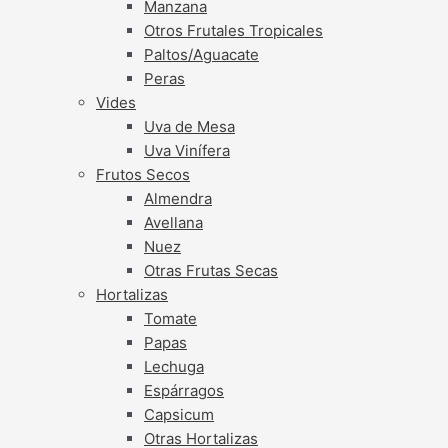
Manzana
Otros Frutales Tropicales
Paltos/Aguacate
Peras
Vides
Uva de Mesa
Uva Vinífera
Frutos Secos
Almendra
Avellana
Nuez
Otras Frutas Secas
Hortalizas
Tomate
Papas
Lechuga
Espárragos
Capsicum
Otras Hortalizas