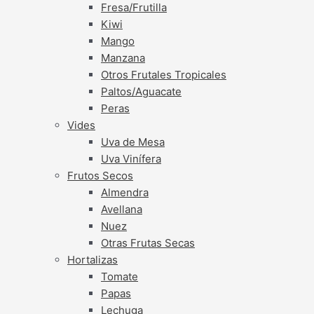
Fresa/Frutilla
Kiwi
Mango
Manzana
Otros Frutales Tropicales
Paltos/Aguacate
Peras
Vides
Uva de Mesa
Uva Vinífera
Frutos Secos
Almendra
Avellana
Nuez
Otras Frutas Secas
Hortalizas
Tomate
Papas
Lechuga