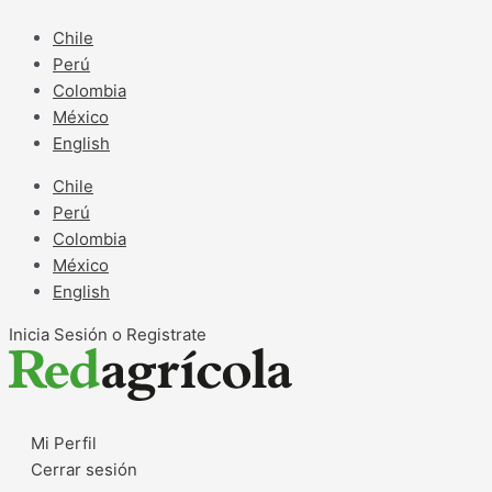
Ir
al
Chile
contenido
Perú
Colombia
México
English
Chile
Perú
Colombia
México
English
Inicia Sesión o Registrate
Mi Perfil
Cerrar sesión