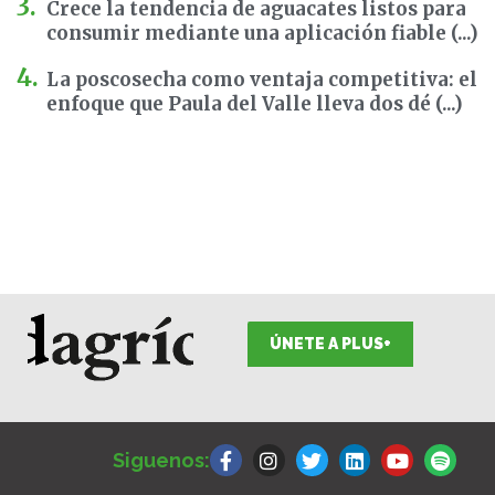
Crece la tendencia de aguacates listos para
consumir mediante una aplicación fiable (...)
La poscosecha como ventaja competitiva: el
enfoque que Paula del Valle lleva dos dé (...)
ÚNETE A PLUS+
F
I
T
L
Y
S
a
n
w
i
o
p
Siguenos:
c
s
i
n
u
o
e
t
t
k
t
t