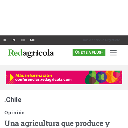
Ir
al
contenido
Inicia Sesión o Registrate
ÚNETE A PLUS+
.Chile
Opinión
Una agricultura que produce y