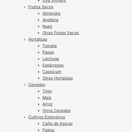
Uva Vinífera
Frutos Secos
Almendra
Avellana
Nuez
Otras Frutas Secas
Hortalizas
Tomate
Papas
Lechuga
Espárragos
Capsicum
Otras Hortalizas
Cereales
Trigo
Maíz
Arroz
Otros Cereales
Cultivos Extensivos
Caña de Azúcar
Palma