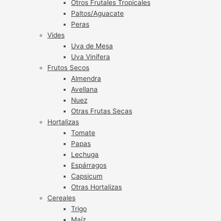
Otros Frutales Tropicales
Paltos/Aguacate
Peras
Vides
Uva de Mesa
Uva Vinífera
Frutos Secos
Almendra
Avellana
Nuez
Otras Frutas Secas
Hortalizas
Tomate
Papas
Lechuga
Espárragos
Capsicum
Otras Hortalizas
Cereales
Trigo
Maíz