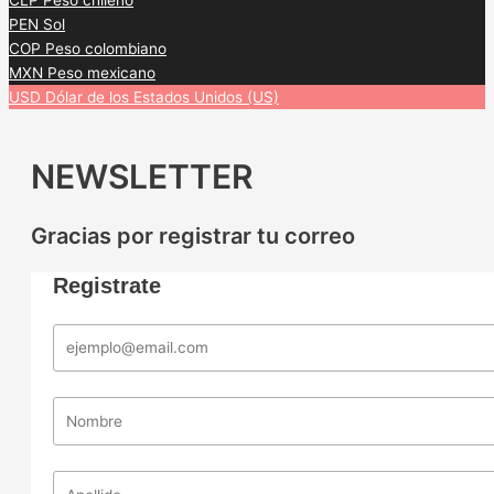
CLP
Peso chileno
PEN
Sol
COP
Peso colombiano
MXN
Peso mexicano
USD
Dólar de los Estados Unidos (US)
NEWSLETTER
Gracias por registrar tu correo
Registrate