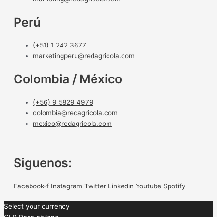
Perú
(+51) 1 242 3677
marketingperu@redagricola.com
Colombia / México
(+56) 9 5829 4979
colombia@redagricola.com
mexico@redagricola.com
Siguenos:
Facebook-f
Instagram
Twitter
Linkedin
Youtube
Spotify
Select your currency