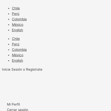
Ir
al
Chile
contenido
Perú
Colombia
México
English
Chile
Perú
Colombia
México
English
Inicia Sesión o Registrate
Mi Perfil
Cerrar sesión