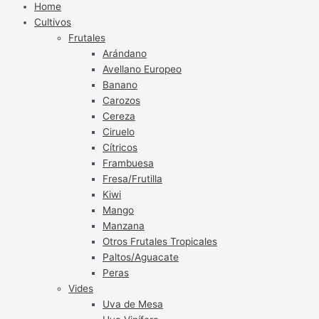
Home
Cultivos
Frutales
Arándano
Avellano Europeo
Banano
Carozos
Cereza
Ciruelo
Cítricos
Frambuesa
Fresa/Frutilla
Kiwi
Mango
Manzana
Otros Frutales Tropicales
Paltos/Aguacate
Peras
Vides
Uva de Mesa