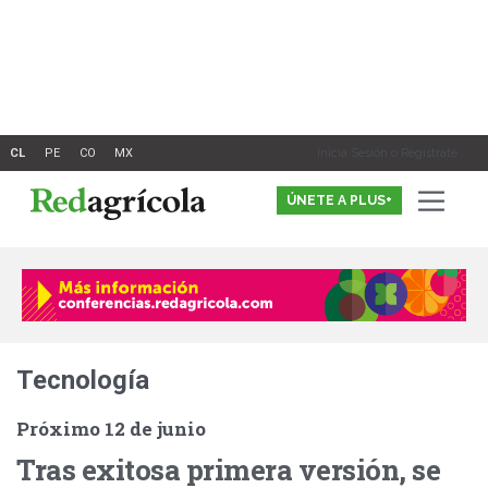
Ir
al
contenido
Inicia Sesión o Registrate
ÚNETE A PLUS+
Tecnología
Próximo 12 de junio
Tras exitosa primera versión, se