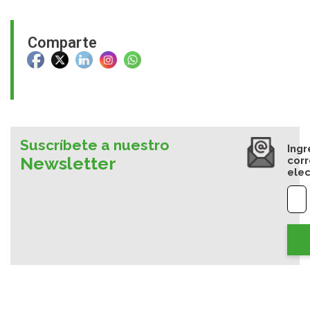
Comparte
Suscríbete a nuestro
Ingr
Newsletter
cor
elec