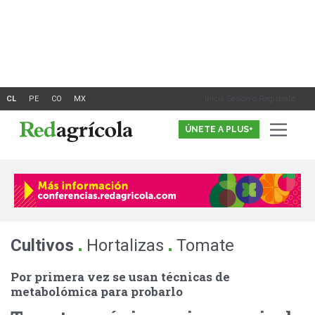
Ir
al
contenido
Inicia Sesión o Registrate
ÚNETE A PLUS+
.
.
Cultivos
Hortalizas
Tomate
Por primera vez se usan técnicas de
metabolómica para probarlo