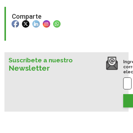
Comparte
Suscríbete a nuestro
Ingr
Newsletter
cor
elec