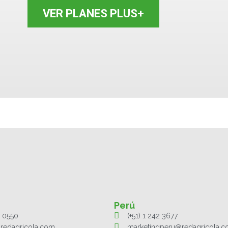
VER PLANES PLUS+
Perú
1 0550
(+51) 1 242 3677
redagricola.com
marketingperu@redagricola.