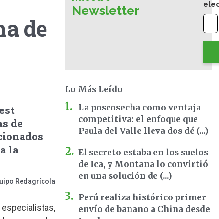
ele
Newsletter
ha de
Lo Más Leído
La poscosecha como ventaja
est
competitiva: el enfoque que
as de
Paula del Valle lleva dos dé (...)
acionados
a la
El secreto estaba en los suelos
de Ica, y Montana lo convirtió
en una solución de (...)
uipo Redagrícola
Perú realiza histórico primer
 especialistas,
envío de banano a China desde