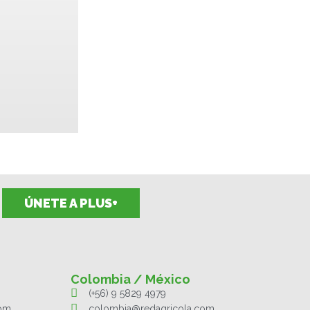
ÚNETE A PLUS+
Colombia / México
(+56) 9 5829 4979
com
colombia@redagricola.com