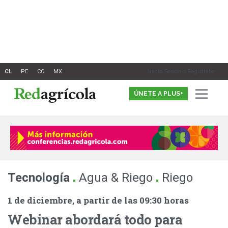
Ir
al
contenido
Inicia Sesión o Registrate
ÚNETE A PLUS+
.
.
Tecnología
Agua & Riego
Riego
1 de diciembre, a partir de las 09:30 horas
Webinar abordará todo para