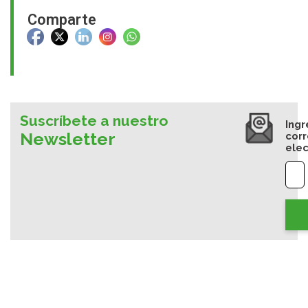
Comparte
Suscríbete a nuestro
Ingr
Newsletter
cor
elec