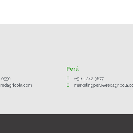
Perú
1 0550
(+51) 1 242 3677
redagricola.com
marketingperu@redagricola.