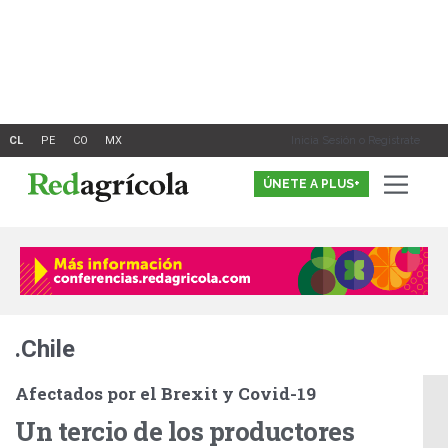
Ir
al
contenido
Inicia Sesión o Registrate
ÚNETE A PLUS+
.Chile
Afectados por el Brexit y Covid-19
Un tercio de los productores