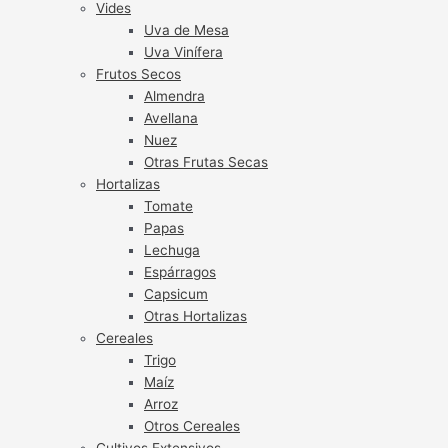
Vides
Uva de Mesa
Uva Vinífera
Frutos Secos
Almendra
Avellana
Nuez
Otras Frutas Secas
Hortalizas
Tomate
Papas
Lechuga
Espárragos
Capsicum
Otras Hortalizas
Cereales
Trigo
Maíz
Arroz
Otros Cereales
Cultivos Extensivos