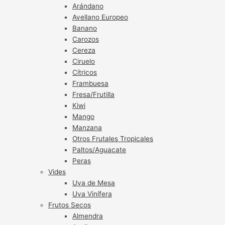
Arándano
Avellano Europeo
Banano
Carozos
Cereza
Ciruelo
Cítricos
Frambuesa
Fresa/Frutilla
Kiwi
Mango
Manzana
Otros Frutales Tropicales
Paltos/Aguacate
Peras
Vides
Uva de Mesa
Uva Vinífera
Frutos Secos
Almendra