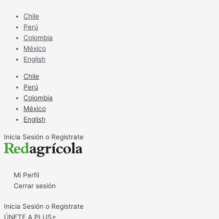
Ir
al
Chile
contenido
Perú
Colombia
México
English
Chile
Perú
Colombia
México
English
Inicia Sesión o Registrate
Mi Perfil
Cerrar sesión
Inicia Sesión o Registrate
ÚNETE A PLUS+