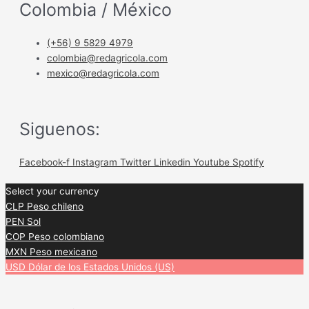
Colombia / México
(+56) 9 5829 4979
colombia@redagricola.com
mexico@redagricola.com
Siguenos:
Facebook-f
Instagram
Twitter
Linkedin
Youtube
Spotify
Select your currency
CLP
Peso chileno
PEN
Sol
COP
Peso colombiano
MXN
Peso mexicano
USD
Dólar de los Estados Unidos (US)