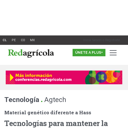
Ir
al
contenido
Inicia Sesión o Registrate
ÚNETE A PLUS+
.
Tecnología
Agtech
Material genético diferente a Hass
Tecnologías para mantener la