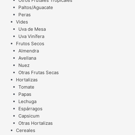
Otros Frutales Tropicales
Paltos/Aguacate
Peras
Vides
Uva de Mesa
Uva Vinífera
Frutos Secos
Almendra
Avellana
Nuez
Otras Frutas Secas
Hortalizas
Tomate
Papas
Lechuga
Espárragos
Capsicum
Otras Hortalizas
Cereales