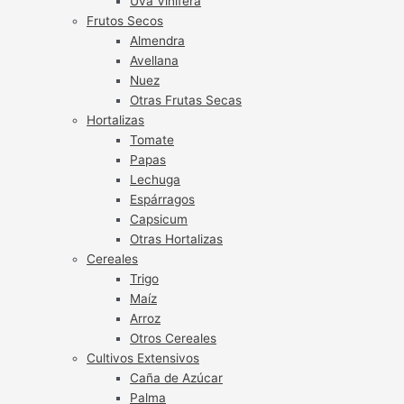
Uva Vinífera
Frutos Secos
Almendra
Avellana
Nuez
Otras Frutas Secas
Hortalizas
Tomate
Papas
Lechuga
Espárragos
Capsicum
Otras Hortalizas
Cereales
Trigo
Maíz
Arroz
Otros Cereales
Cultivos Extensivos
Caña de Azúcar
Palma