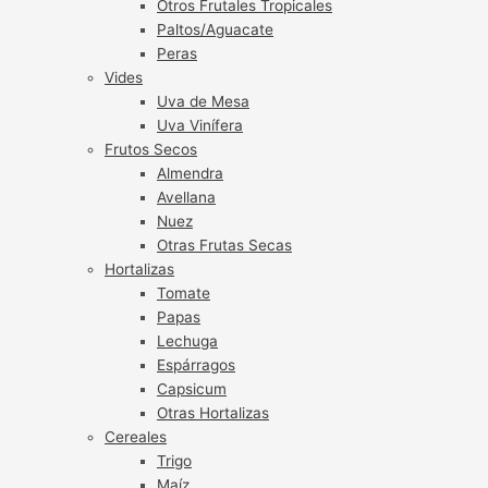
Otros Frutales Tropicales
Paltos/Aguacate
Peras
Vides
Uva de Mesa
Uva Vinífera
Frutos Secos
Almendra
Avellana
Nuez
Otras Frutas Secas
Hortalizas
Tomate
Papas
Lechuga
Espárragos
Capsicum
Otras Hortalizas
Cereales
Trigo
Maíz