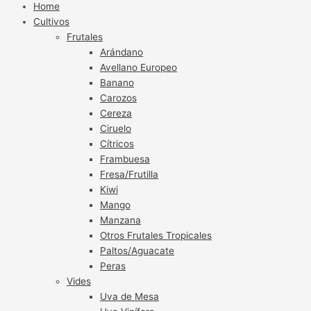
Home
Cultivos
Frutales
Arándano
Avellano Europeo
Banano
Carozos
Cereza
Ciruelo
Cítricos
Frambuesa
Fresa/Frutilla
Kiwi
Mango
Manzana
Otros Frutales Tropicales
Paltos/Aguacate
Peras
Vides
Uva de Mesa