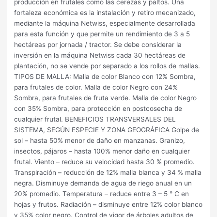
producción en frutales como las cerezas y paltos. Una
fortaleza económica es la instalación y retiro mecanizado,
mediante la máquina Netwiss, especialmente desarrollada
para esta función y que permite un rendimiento de 3 a 5
hectáreas por jornada / tractor. Se debe considerar la
inversión en la máquina Netwiss cada 30 hectáreas de
plantación, no se vende por separado a los rollos de mallas.
TIPOS DE MALLA: Malla de color Blanco con 12% Sombra,
para frutales de color. Malla de color Negro con 24%
Sombra, para frutales de fruta verde. Malla de color Negro
con 35% Sombra, para protección en postcosecha de
cualquier frutal. BENEFICIOS TRANSVERSALES DEL
SISTEMA, SEGÚN ESPECIE Y ZONA GEOGRÁFICA Golpe de
sol – hasta 50% menor de daño en manzanas. Granizo,
insectos, pájaros – hasta 100% menor daño en cualquier
frutal. Viento – reduce su velocidad hasta 30 % promedio.
Transpiración – reducción de 12% malla blanca y 34 % malla
negra. Disminuye demanda de agua de riego anual en un
20% promedio. Temperatura – reduce entre 3 – 5 ° C en
hojas y frutos. Radiación – disminuye entre 12% color blanco
y 35% color negro. Control de vigor de árboles adultos de