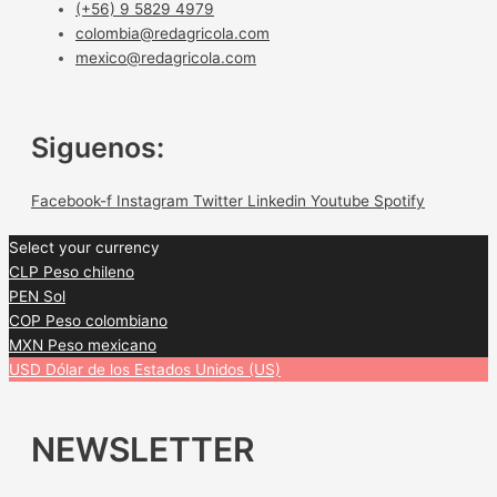
(+56) 9 5829 4979
colombia@redagricola.com
mexico@redagricola.com
Siguenos:
Facebook-f
Instagram
Twitter
Linkedin
Youtube
Spotify
Select your currency
CLP
Peso chileno
PEN
Sol
COP
Peso colombiano
MXN
Peso mexicano
USD
Dólar de los Estados Unidos (US)
NEWSLETTER