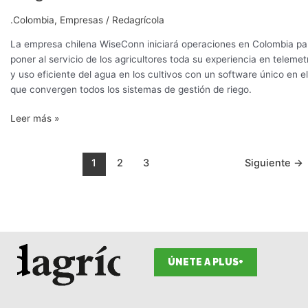
con
la
.Colombia
,
Empresas
/
Redagrícola
implementación
La empresa chilena WiseConn iniciará operaciones en Colombia pa
de
poner al servicio de los agricultores toda su experiencia en telemet
su
y uso eficiente del agua en los cultivos con un software único en el
Tecnología
que convergen todos los sistemas de gestión de riego.
DropControl
para
Leer más »
la
Automatización
de
1
2
3
Siguiente
→
Riego
ÚNETE A PLUS+