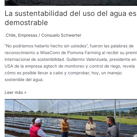
La sustentabilidad del uso del agua es
demostrable
.Chile
,
Empresas
/
Consuelo Schwerter
“No podríamos haberlo hecho sin ustedes”, fueron las palabras de
reconocimiento a WiseConn de Pomona Farming al recibir su prem
internacional de sostenibilidad. Guillermo Valenzuela, presidente en
USA de la empresa agtech de monitoreo y control de riego, revela
cómo es posible llevar a cabo y comprobar, hoy, un manejo
sostenible del agua.
Leer más »
Control
total
del
fertirriego
en
arándanos