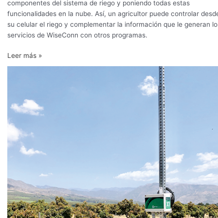
componentes del sistema de riego y poniendo todas estas
funcionalidades en la nube. Así, un agricultor puede controlar desd
su celular el riego y complementar la información que le generan lo
servicios de WiseConn con otros programas.
Leer más »
Llega
ahora
a
Colombia
con
la
implementación
de
su
Tecnología
DropControl
para
la
Automatización