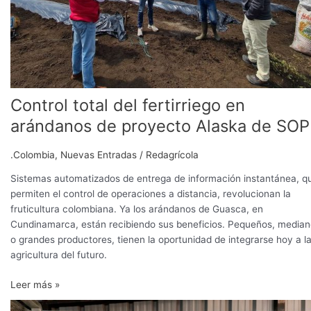
de
proyecto
Alaska
de
SOP
Control total del fertirriego en
arándanos de proyecto Alaska de SOP
.Colombia
,
Nuevas Entradas
/
Redagrícola
Sistemas automatizados de entrega de información instantánea, q
permiten el control de operaciones a distancia, revolucionan la
fruticultura colombiana. Ya los arándanos de Guasca, en
Cundinamarca, están recibiendo sus beneficios. Pequeños, media
o grandes productores, tienen la oportunidad de integrarse hoy a l
agricultura del futuro.
Leer más »
Una