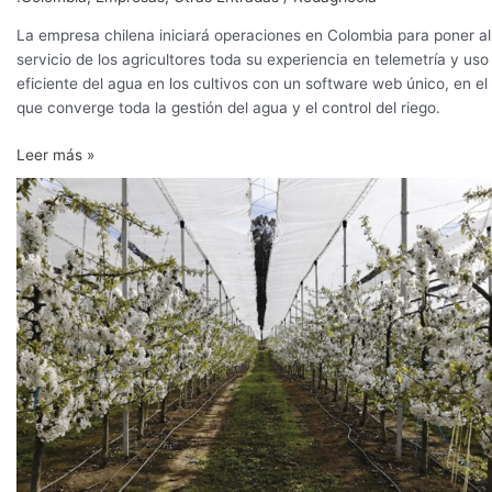
La empresa chilena iniciará operaciones en Colombia para poner al
servicio de los agricultores toda su experiencia en telemetría y uso
eficiente del agua en los cultivos con un software web único, en el
que converge toda la gestión del agua y el control del riego.
Leer más »
Experiencia
de
Grupo
Hijuelas
en
avellano,
cerezo
y
vivero