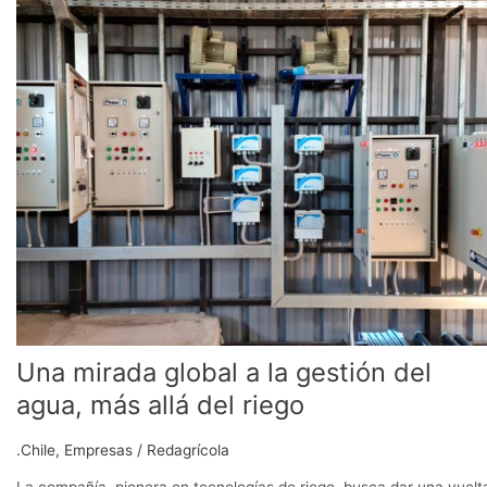
mirada
global
a
la
gestión
del
agua,
más
allá
del
riego
Una mirada global a la gestión del
agua, más allá del riego
.Chile
,
Empresas
/
Redagrícola