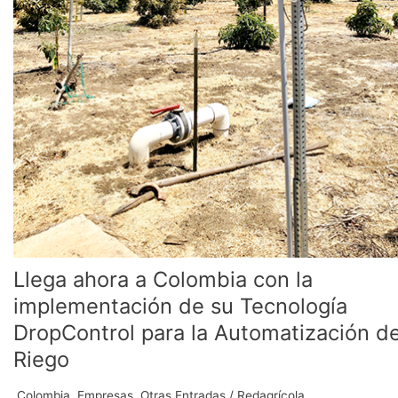
de
Riego
Llega ahora a Colombia con la
implementación de su Tecnología
DropControl para la Automatización d
Riego
.Colombia
,
Empresas
,
Otras Entradas
/
Redagrícola