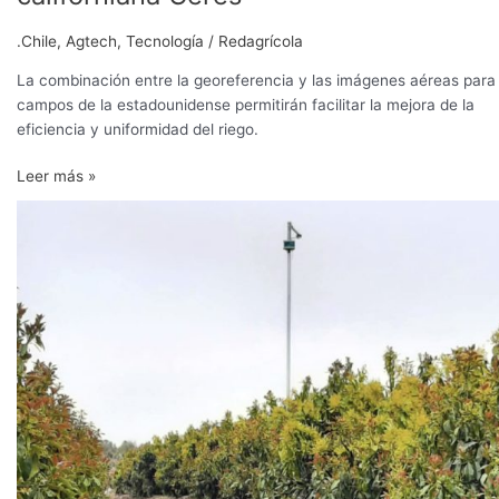
.Chile
,
Agtech
,
Tecnología
/
Redagrícola
La combinación entre la georeferencia y las imágenes aéreas para
campos de la estadounidense permitirán facilitar la mejora de la
eficiencia y uniformidad del riego.
Leer más »
Automatización
y
contabilidad
del
agua
para
competir
a
nivel
mundial