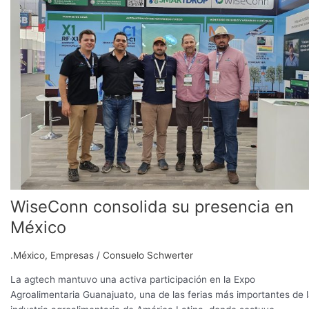
su
presencia
en
México
WiseConn consolida su presencia en
México
.México
,
Empresas
/
Consuelo Schwerter
La agtech mantuvo una activa participación en la Expo
Agroalimentaria Guanajuato, una de las ferias más importantes de 