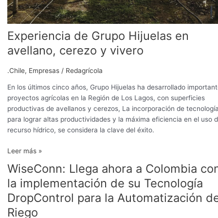
Experiencia de Grupo Hijuelas en
avellano, cerezo y vivero
.Chile
,
Empresas
/
Redagrícola
En los últimos cinco años, Grupo Hijuelas ha desarrollado importan
proyectos agrícolas en la Región de Los Lagos, con superficies
productivas de avellanos y cerezos, La incorporación de tecnologí
para lograr altas productividades y la máxima eficiencia en el uso d
recurso hídrico, se considera la clave del éxito.
Leer más »
WiseConn: Llega ahora a Colombia co
WiseConn:
Llega
la implementación de su Tecnología
ahora
DropControl para la Automatización d
a
Colombia
Riego