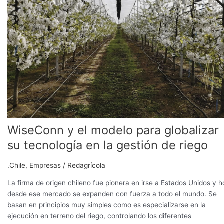
globalizar
su
tecnología
en
la
gestión
de
riego
WiseConn y el modelo para globalizar
su tecnología en la gestión de riego
.Chile
,
Empresas
/
Redagrícola
La firma de origen chileno fue pionera en irse a Estados Unidos y 
desde ese mercado se expanden con fuerza a todo el mundo. Se
basan en principios muy simples como es especializarse en la
ejecución en terreno del riego, controlando los diferentes