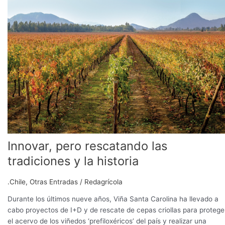
las
tradiciones
y
la
historia
Innovar, pero rescatando las
tradiciones y la historia
.Chile
,
Otras Entradas
/
Redagrícola
Durante los últimos nueve años, Viña Santa Carolina ha llevado a
cabo proyectos de I+D y de rescate de cepas criollas para protege
el acervo de los viñedos ‘prefiloxéricos’ del país y realizar una