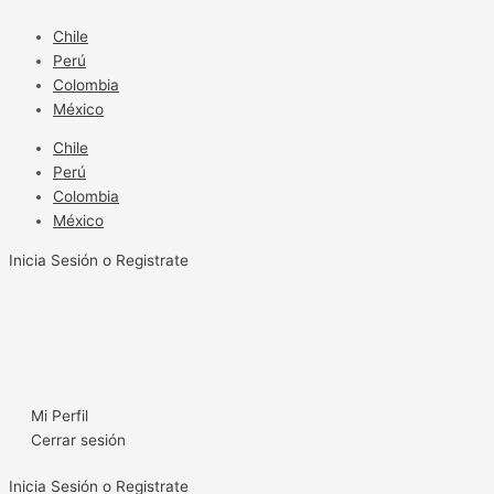
Ir
al
Chile
contenido
Perú
Colombia
México
Chile
Perú
Colombia
México
Inicia Sesión o Registrate
Mi Perfil
Cerrar sesión
Inicia Sesión o Registrate