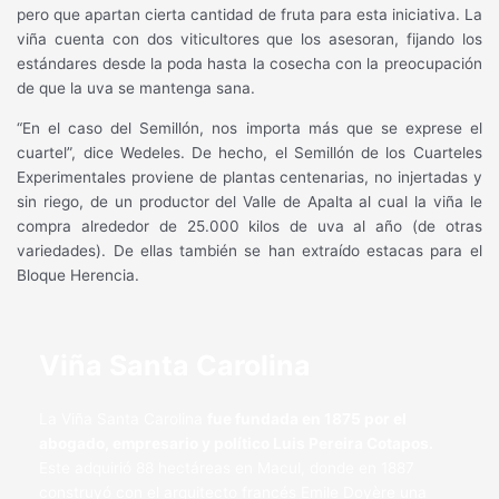
pero que apartan cierta cantidad de fruta para esta iniciativa. La
viña cuenta con dos viticultores que los asesoran, fijando los
estándares desde la poda hasta la cosecha con la preocupación
de que la uva se mantenga sana.
“En el caso del Semillón, nos importa más que se exprese el
cuartel”, dice Wedeles. De hecho, el Semillón de los Cuarteles
Experimentales proviene de plantas centenarias, no injertadas y
sin riego, de un productor del Valle de Apalta al cual la viña le
compra alrededor de 25.000 kilos de uva al año (de otras
variedades). De ellas también se han extraído estacas para el
Bloque Herencia.
Viña Santa Carolina
La Viña Santa Carolina
fue fundada en 1875 por el
abogado, empresario y político Luis Pereira Cotapos.
Este adquirió 88 hectáreas en Macul, donde en 1887
construyó con el arquitecto francés Emile Doyère una