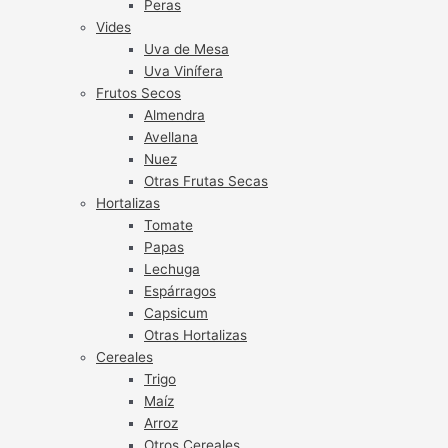
Peras
Vides
Uva de Mesa
Uva Vinífera
Frutos Secos
Almendra
Avellana
Nuez
Otras Frutas Secas
Hortalizas
Tomate
Papas
Lechuga
Espárragos
Capsicum
Otras Hortalizas
Cereales
Trigo
Maíz
Arroz
Otros Cereales