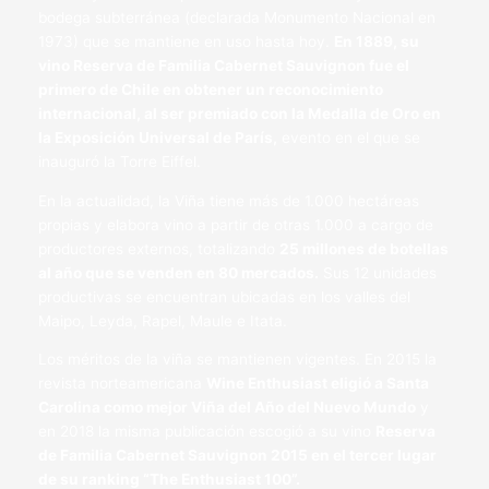
bodega subterránea (declarada Monumento Nacional en
1973) que se mantiene en uso hasta hoy.
En 1889, su
vino Reserva de Familia Cabernet Sauvignon fue el
primero de Chile en obtener un reconocimiento
internacional, al ser premiado con la Medalla de Oro en
la Exposición Universal de París,
evento en el que se
inauguró la Torre Eiffel.
En la actualidad, la Viña tiene más de 1.000 hectáreas
propias y elabora vino a partir de otras 1.000 a cargo de
productores externos, totalizando
25 millones de botellas
al año que se venden en 80 mercados.
Sus 12 unidades
productivas se encuentran ubicadas en los valles del
Maipo, Leyda, Rapel, Maule e Itata.
Los méritos de la viña se mantienen vigentes. En 2015 la
revista norteamericana
Wine Enthusiast eligió a Santa
Carolina como mejor Viña del Año del Nuevo Mundo
y
en 2018 la misma publicación escogió a su vino
Reserva
de Familia Cabernet Sauvignon 2015 en el tercer lugar
de su ranking “The Enthusiast 100”.