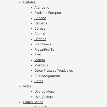
Frutales
Arándano
Avellano Europeo
Banano
Carozos
Cereza
Ciruelo
Cítricos
Frambuesa
Fresa/Frutilla
Kiwi
Mango
Manzana
Otros Frutales Tropicales
Paltos/Aguacate
Peras
Vides
Uva de Mesa
Uva Vinífera
Frutos Secos