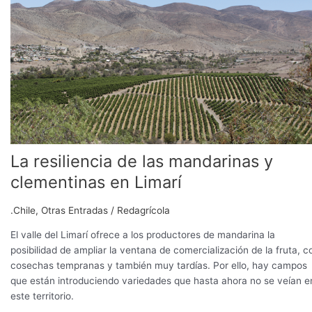
de
las
mandarinas
y
clementinas
en
Limarí
La resiliencia de las mandarinas y
clementinas en Limarí
.Chile
,
Otras Entradas
/
Redagrícola
El valle del Limarí ofrece a los productores de mandarina la
posibilidad de ampliar la ventana de comercialización de la fruta, c
cosechas tempranas y también muy tardías. Por ello, hay campos
que están introduciendo variedades que hasta ahora no se veían e
este territorio.