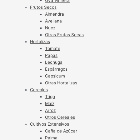
Uva Vinífera
Frutos Secos
Almendra
Avellana
Nuez
Otras Frutas Secas
Hortalizas
Tomate
Papas
Lechuga
Espárragos
Capsicum
Otras Hortalizas
Cereales
Trigo
Maíz
Arroz
Otros Cereales
Cultivos Extensivos
Caña de Azúcar
Palma