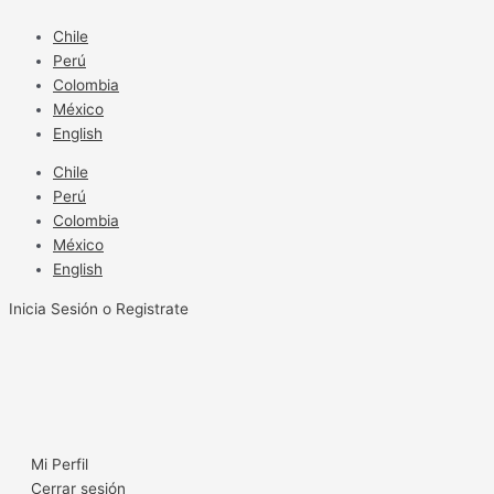
Ir
al
Chile
contenido
Perú
Colombia
México
English
Chile
Perú
Colombia
México
English
Inicia Sesión o Registrate
Mi Perfil
Cerrar sesión