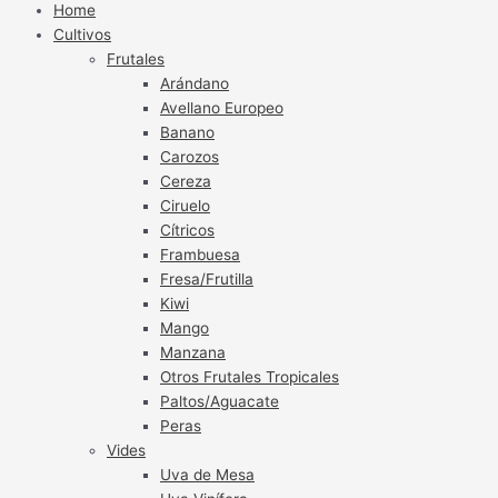
Home
Cultivos
Frutales
Arándano
Avellano Europeo
Banano
Carozos
Cereza
Ciruelo
Cítricos
Frambuesa
Fresa/Frutilla
Kiwi
Mango
Manzana
Otros Frutales Tropicales
Paltos/Aguacate
Peras
Vides
Uva de Mesa