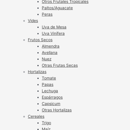
Otros Frutales Tropicales
Paltos/Aguacate
Peras
Vides
Uva de Mesa
Uva Vinífera
Frutos Secos
Almendra
Avellana
Nuez
Otras Frutas Secas
Hortalizas
Tomate
Papas
Lechuga
Espárragos
Capsicum
Otras Hortalizas
Cereales
Trigo
Maíz