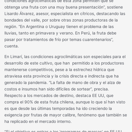
condiciones agroclimáticas de esta zona permiten que se
obtenga una fruta con una muy buena presentación”, sostiene
Lisardo Álvarez, asesor, especialista en cítricos, destacando las
bondades del valle, por sobre otras zonas productoras de la
región. “En Argentina o Uruguay tienen el problema de las
lluvias, tanto en primavera y verano. En Perú, la fruta debe
pasar por tratamientos de frío por temas cuarentenarios”,
cuenta.
En Limarí, las condiciones agroclimáticas son especiales para el
desarrollo de este cultivo, que han permitido a los productores
mantenerse competitivos, pese a la estrechez hídrica que
atraviesa esta provincia y la crisis directa e indirecta que ha
generado la pandemia. “La falta de mano de obra y el alza de
costos e insumos han sido difíciles de sortear”, precisa.
Respecto a los mercados de destino, destaca EE UU, que
compra el 90% de esta fruta chilena, aunque lo que sí han visto
es que desde las últimas temporadas ha ido creciendo la
exigencia por frutas de mayor calibre, fenómeno que también se
ha replicado en el mercado interno.
“Si el objetivo es entrar a los ‘programas de marcas’ en EE UU,