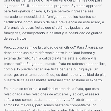
Una de las ventajas de Chile y del Valle del Limarí es que para
ingresar a EE UU cuenta con el programa ‘Systems approach’
para
Brevipalpus chilensis
, lo que permite ingresar a ese
mercado sin necesidad de fumigar, cuando los huertos son
certificados como libres o de baja prevalencia de este ácaro, a
diferencia de otras frutas que sí están obligadas a ser
fumigadas, desmejorando la calidad y la posibilidad de guarda
de esos frutos.
Pero, ¿cómo se mide la calidad de un cítrico? Para Álvarez, se
debe hacer una clara diferencia entre la calidad interna y
externa del fruto. “En la calidad externa está el calibre y la
presentación. En general, nuestra fruta no sobresale por calibre,
como sí lo pueden hacer una fruta peruana o uruguaya. Sin
embargo, en el tema cosmético, es decir, color y calidad de piel,
nuestra fruta es realmente sobresaliente”, sostiene el experto.
En lo que se refiere a la calidad interna de la fruta, que está
relacionada a las relaciones de azúcares y acidez, el asesor
señala que somos bastante competitivos. “Probablemente no
somos los mejores, pero somos bastante competitivos; no
decepcionamos”, aludiendo a los grados Brix de la fruta, que le