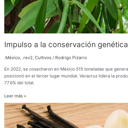
Impulso a la conservación genética 
.México
,
.rev2
,
Cultivos
/
Rodrigo Pizarro
En 2022, se cosecharon en México 515 toneladas que generar
posicionó en el tercer lugar mundial. Veracruz lidera la prod
77.6% del total.
Leer más »
Vainilla:
investigación
permitiría
inicio