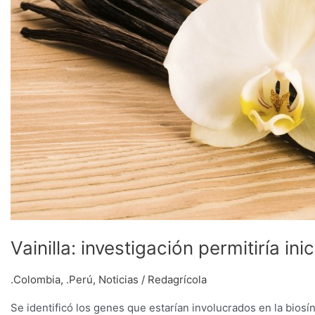
de
producción
comercial
en
Florida
Vainilla: investigación permitiría i
.Colombia
,
.Perú
,
Noticias
/
Redagrícola
Se identificó los genes que estarían involucrados en la biosín