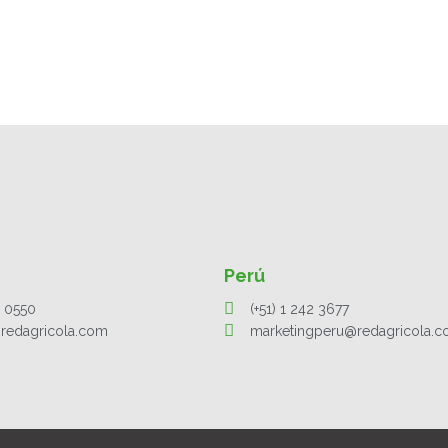
Perú
1 0550
(+51) 1 242 3677
redagricola.com
marketingperu@redagricola.