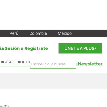
Perú
Colombia
México
cia Sesión o Registrate
ÚNETE A PLUS+
DIGITAL
BIOLOGICALS
Newsletter