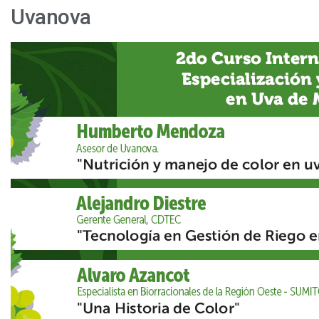
Uvanova
Crucial
tema
del
color
en
curso
internacional
uva
de
mesa