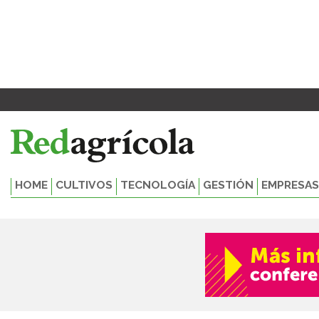
Ir
Paginación
al
de
contenido
entradas
HOME
CULTIVOS
TECNOLOGÍA
GESTIÓN
EMPRESAS