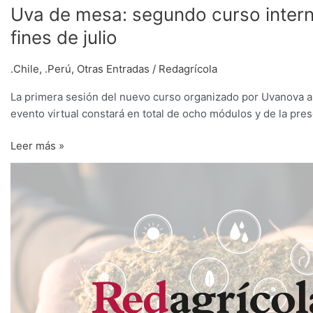
Uva de mesa: segundo curso intern
fines de julio
.Chile
,
.Perú
,
Otras Entradas
/
Redagrícola
La primera sesión del nuevo curso organizado por Uvanova ab
evento virtual constará en total de ocho módulos y de la pre
Leer más »
UVANOVA:
Diagnóstico
y
evaluación
de
los
efectos
y
daños