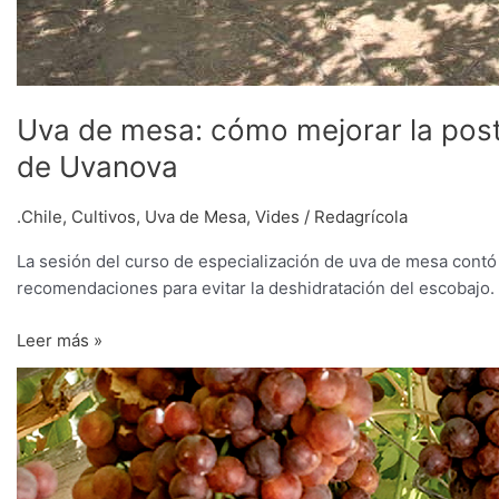
Uva de mesa: cómo mejorar la post
de Uvanova
.Chile
,
Cultivos
,
Uva de Mesa
,
Vides
/
Redagrícola
La sesión del curso de especialización de uva de mesa contó c
recomendaciones para evitar la deshidratación del escobajo.
Leer más »
La
eficiencia
en
el
uso