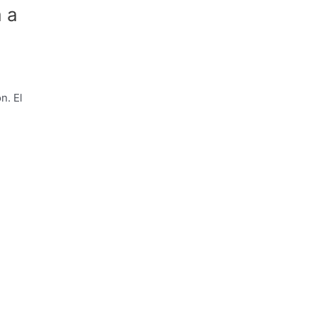
 a
n. El