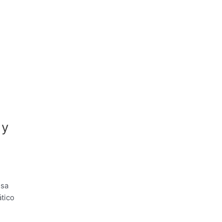
 y
esa
tico