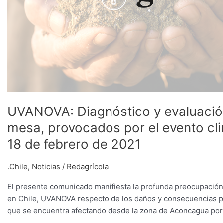
en
uvas
de
mesa,
provocados
por
el
evento
climático
UVANOVA: Diagnóstico y evaluación
ocurrido
mesa, provocados por el evento cli
entre
el
18 de febrero de 2021
29
de
.Chile
,
Noticias
/
Redagrícola
enero
y
El presente comunicado manifiesta la profunda preocupación 
18
en Chile, UVANOVA respecto de los daños y consecuencias pro
de
que se encuentra afectando desde la zona de Aconcagua por el
febrero