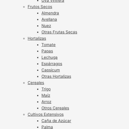
Uva Vinífera
Frutos Secos
Almendra
Avellana
Nuez
Otras Frutas Secas
Hortalizas
Tomate
Papas
Lechuga
Espárragos
Capsicum
Otras Hortalizas
Cereales
Trigo
Maíz
Arroz
Otros Cereales
Cultivos Extensivos
Caña de Azúcar
Palma