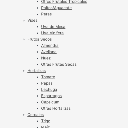
Otros Frutales Tropicales
Paltos/Aguacate
Peras
Vides
Uva de Mesa
Uva Vinífera
Frutos Secos
Almendra
Avellana
Nuez
Otras Frutas Secas
Hortalizas
Tomate
Papas
Lechuga
Espárragos
Capsicum
Otras Hortalizas
Cereales
Trigo
Maíz