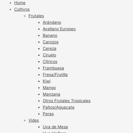
Home
Cultivos
Frutales
Arándano
Avellano Europeo
Banano
Carozos
Cereza
Ciruelo
Cítricos
Frambuesa
Fresa/Frutilla
Kiwi
Mango
Manzana
Otros Frutales Tropicales
Paltos/Aguacate
Peras
Vides
Uva de Mesa