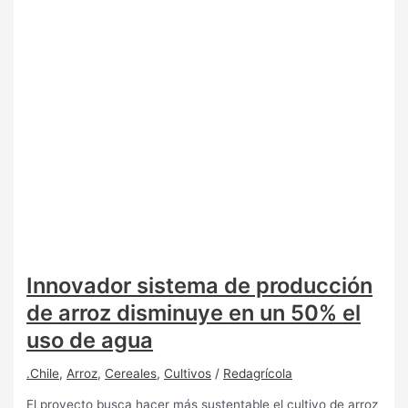
Innovador sistema de producción
de arroz disminuye en un 50% el
uso de agua
.Chile
,
Arroz
,
Cereales
,
Cultivos
/
Redagrícola
El proyecto busca hacer más sustentable el cultivo de arroz