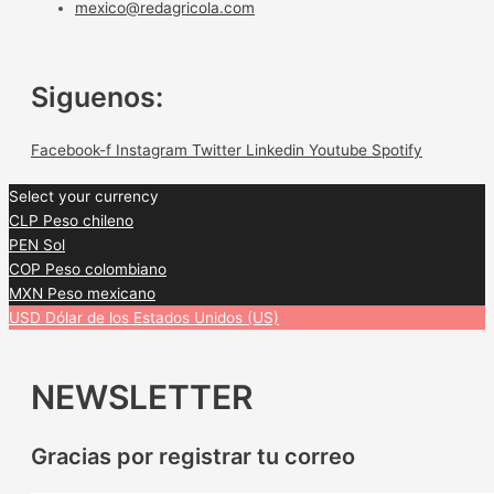
mexico@redagricola.com
Siguenos:
Facebook-f
Instagram
Twitter
Linkedin
Youtube
Spotify
Select your currency
CLP
Peso chileno
PEN
Sol
COP
Peso colombiano
MXN
Peso mexicano
USD
Dólar de los Estados Unidos (US)
NEWSLETTER
Gracias por registrar tu correo