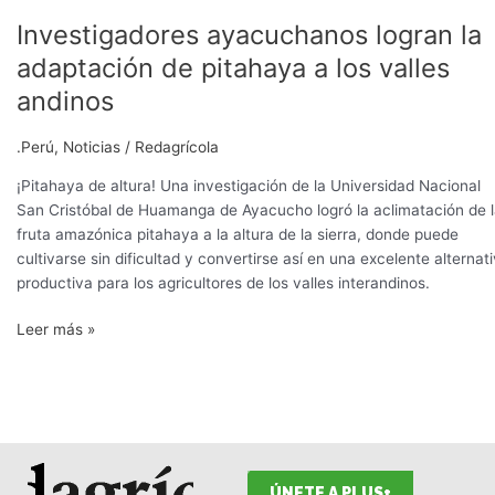
Investigadores ayacuchanos logran la
Investigadores
ayacuchanos
adaptación de pitahaya a los valles
logran
andinos
la
adaptación
.Perú
,
Noticias
/
Redagrícola
de
pitahaya
¡Pitahaya de altura! Una investigación de la Universidad Nacional
a
San Cristóbal de Huamanga de Ayacucho logró la aclimatación de 
los
fruta amazónica pitahaya a la altura de la sierra, donde puede
valles
cultivarse sin dificultad y convertirse así en una excelente alternat
andinos
productiva para los agricultores de los valles interandinos.
Leer más »
ÚNETE A PLUS+