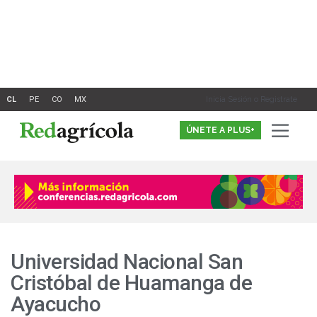
Ir
al
contenido
Inicia Sesión o Registrate
ÚNETE A PLUS+
Universidad Nacional San
Cristóbal de Huamanga de
Ayacucho