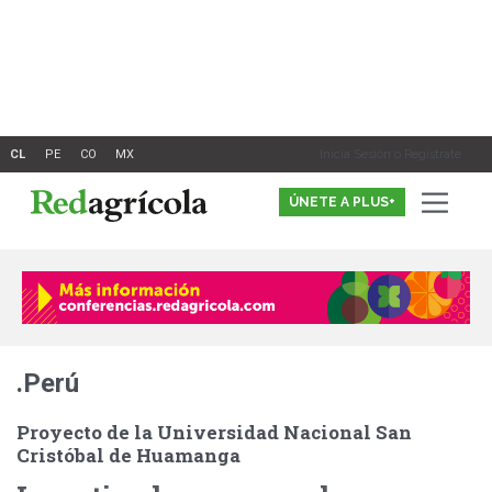
Ir
al
contenido
Inicia Sesión o Registrate
ÚNETE A PLUS+
.Perú
Proyecto de la Universidad Nacional San
Cristóbal de Huamanga