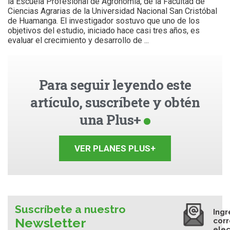
la Escuela Profesional de Agronomía, de la Facultad de
Ciencias Agrarias de la Universidad Nacional San Cristóbal
de Huamanga. El investigador sostuvo que uno de los
objetivos del estudio, iniciado hace casi tres años, es
evaluar el crecimiento y desarrollo de ...
Para seguir leyendo este
artículo, suscríbete y obtén
una Plus+
VER PLANES PLUS+
Suscríbete a nuestro
Ingr
Newsletter
cor
elec