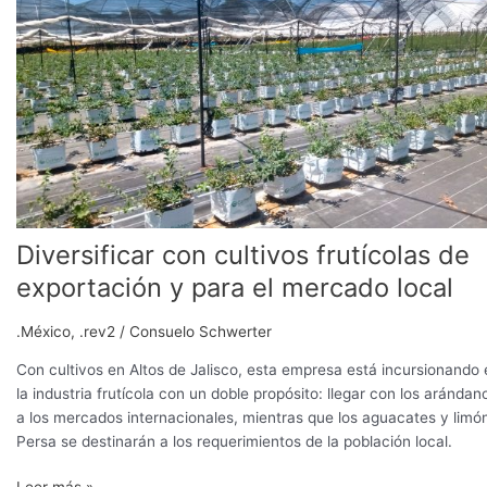
cultivos
frutícolas
de
exportación
y
para
el
mercado
local
Diversificar con cultivos frutícolas de
exportación y para el mercado local
.México
,
.rev2
/
Consuelo Schwerter
Con cultivos en Altos de Jalisco, esta empresa está incursionando 
la industria frutícola con un doble propósito: llegar con los arándan
a los mercados internacionales, mientras que los aguacates y limó
Persa se destinarán a los requerimientos de la población local.