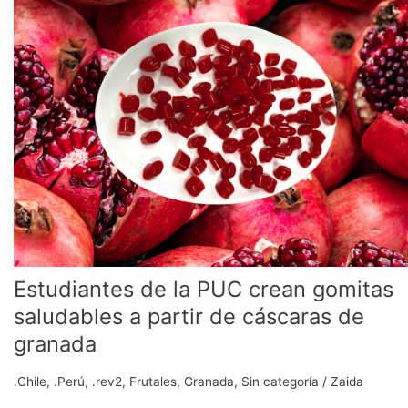
la
PUC
crean
gomitas
saludables
a
partir
de
cáscaras
de
granada
Estudiantes de la PUC crean gomitas
saludables a partir de cáscaras de
granada
.Chile
,
.Perú
,
.rev2
,
Frutales
,
Granada
,
Sin categoría
/
Zaida