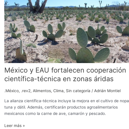
EAU
fortalecen
cooperación
científica-
técnica
en
zonas
áridas
México y EAU fortalecen cooperación
científica-técnica en zonas áridas
.México
,
.rev2
,
Alimentos
,
Clima
,
Sin categoría
/
Adrián Montiel
La alianza científica-técnica incluye la mejora en el cultivo de nopa
tuna y dátil. Además, certificarán productos agroalimentarios
mexicanos como la carne de ave, camarón y pescado.
Leer más »