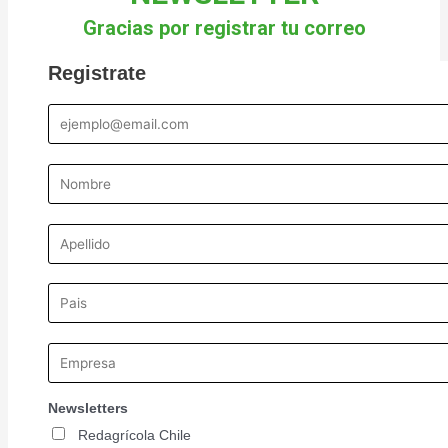
k
a
n
Gracias por registrar tu correo
-
m
f
Registrate
Newsletters
Redagrícola Chile