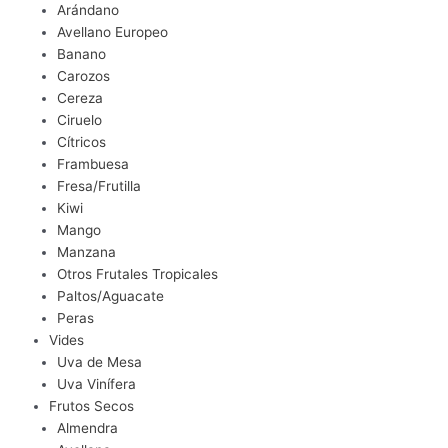
Arándano
Avellano Europeo
Banano
Carozos
Cereza
Ciruelo
Cítricos
Frambuesa
Fresa/Frutilla
Kiwi
Mango
Manzana
Otros Frutales Tropicales
Paltos/Aguacate
Peras
Vides
Uva de Mesa
Uva Vinífera
Frutos Secos
Almendra