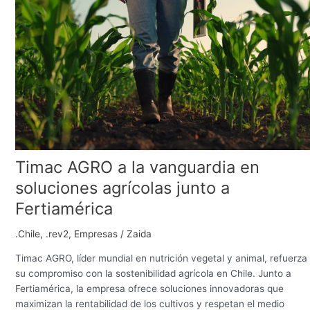
AGRO
a
la
vanguardia
en
soluciones
agrícolas
junto
a
Fertiamérica
Timac AGRO a la vanguardia en
soluciones agrícolas junto a
Fertiamérica
.Chile
,
.rev2
,
Empresas
/
Zaida
Timac AGRO, líder mundial en nutrición vegetal y animal, refuerza
su compromiso con la sostenibilidad agrícola en Chile. Junto a
Fertiamérica, la empresa ofrece soluciones innovadoras que
maximizan la rentabilidad de los cultivos y respetan el medio