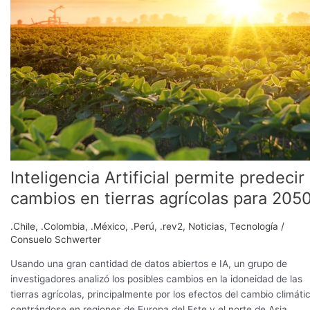
predecir
cambios
en
tierras
agrícolas
para
2050
Inteligencia Artificial permite predecir
cambios en tierras agrícolas para 205
.Chile
,
.Colombia
,
.México
,
.Perú
,
.rev2
,
Noticias
,
Tecnología
/
Consuelo Schwerter
Usando una gran cantidad de datos abiertos e IA, un grupo de
investigadores analizó los posibles cambios en la idoneidad de las
tierras agrícolas, principalmente por los efectos del cambio climáti
centrándose en regiones de Europa del Este y el norte de Asia.