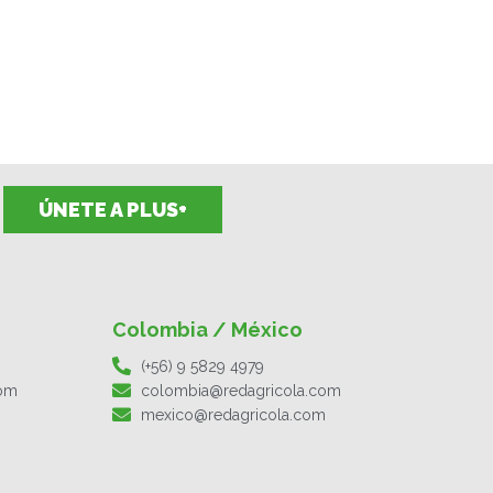
ÚNETE A PLUS+
Colombia / México
(+56) 9 5829 4979
com
colombia@redagricola.com
mexico@redagricola.com