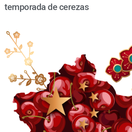
temporada de cerezas
Temporada
2024/25:
¿Tocaron
techo
las
cerezas
chilenas?