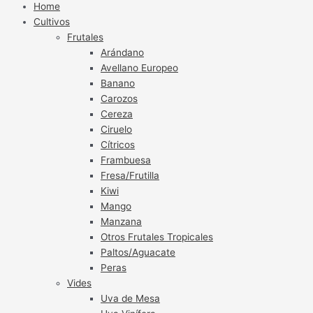
Home
Cultivos
Frutales
Arándano
Avellano Europeo
Banano
Carozos
Cereza
Ciruelo
Cítricos
Frambuesa
Fresa/Frutilla
Kiwi
Mango
Manzana
Otros Frutales Tropicales
Paltos/Aguacate
Peras
Vides
Uva de Mesa