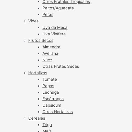
Otros Frutales Tropicales
Paltos/Aguacate
Peras
Vides
Uva de Mesa
Uva Vinífera
Frutos Secos
Almendra
Avellana
Nuez
Otras Frutas Secas
Hortalizas
Tomate
Papas
Lechuga
Espárragos
Capsicum
Otras Hortalizas
Cereales
Trigo
Maíz