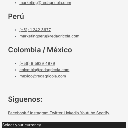
marketing@redagricola.com
Perú
(+51) 1 242 3677
marketingperu@redagricola.com
Colombia / México
(+56) 9 5829 4979
colombia@redagricola.com
mexico@redagricola.com
Siguenos:
Facebook-f
Instagram
Twitter
Linkedin
Youtube
Spotify
Select your currency