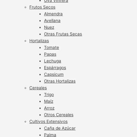
Uva Vinífera
Frutos Secos
Almendra
Avellana
Nuez
Otras Frutas Secas
Hortalizas
Tomate
Papas
Lechuga
Espárragos
Capsicum
Otras Hortalizas
Cereales
Trigo
Maíz
Arroz
Otros Cereales
Cultivos Extensivos
Caña de Azúcar
Palma