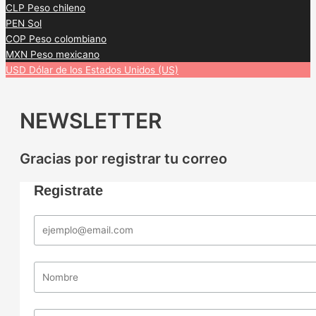
CLP
Peso chileno
PEN
Sol
COP
Peso colombiano
MXN
Peso mexicano
USD
Dólar de los Estados Unidos (US)
NEWSLETTER
Gracias por registrar tu correo
Registrate