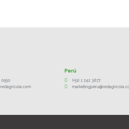
Perú
1 0550
(+51) 1 242 3677
redagricola.com
marketingperu@redagricola.