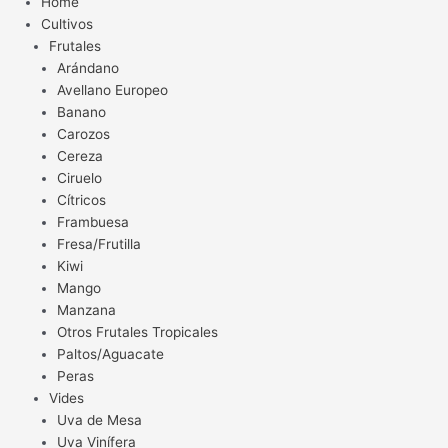
Home
Cultivos
Frutales
Arándano
Avellano Europeo
Banano
Carozos
Cereza
Ciruelo
Cítricos
Frambuesa
Fresa/Frutilla
Kiwi
Mango
Manzana
Otros Frutales Tropicales
Paltos/Aguacate
Peras
Vides
Uva de Mesa
Uva Vinífera