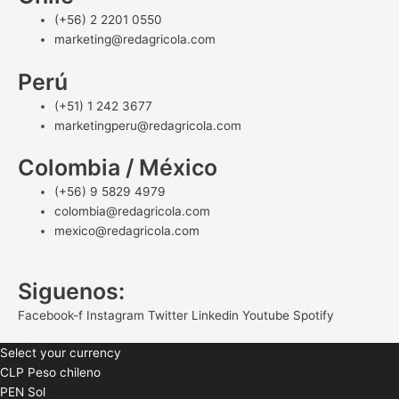
(+56) 2 2201 0550
marketing@redagricola.com
Perú
(+51) 1 242 3677
marketingperu@redagricola.com
Colombia / México
(+56) 9 5829 4979
colombia@redagricola.com
mexico@redagricola.com
Siguenos:
Facebook-f
Instagram
Twitter
Linkedin
Youtube
Spotify
Select your currency
CLP
Peso chileno
PEN
Sol