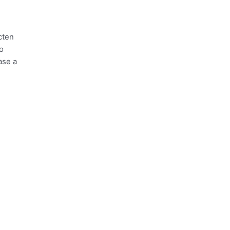
cten
o
ase a