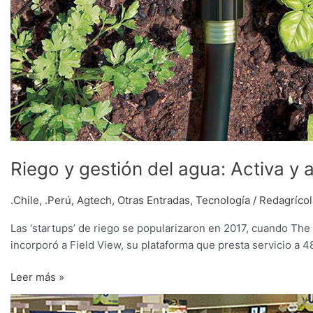
Riego y gestión del agua: Activa y 
.Chile
,
.Perú
,
Agtech
,
Otras Entradas
,
Tecnología
/
Redagrícol
Las ‘startups’ de riego se popularizaron en 2017, cuando Th
incorporó a Field View, su plataforma que presta servicio a 
Leer más »
Novedades