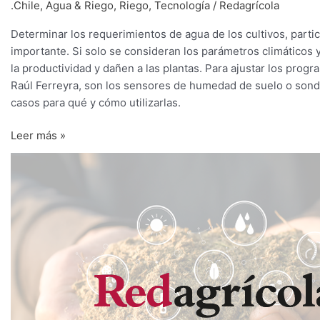
el
.Chile
,
Agua & Riego
,
Riego
,
Tecnología
/
Redagrícola
mayor
Determinar los requerimientos de agua de los cultivos, parti
provecho
importante. Si solo se consideran los parámetros climáticos y
a
la productividad y dañen a las plantas. Para ajustar los prog
las
Raúl Ferreyra, son los sensores de humedad de suelo o sondas
sondas
casos para qué y cómo utilizarlas.
de
monitoreo
Leer más »
Sondas
de
conductancia
estomática
en
tiempo
real