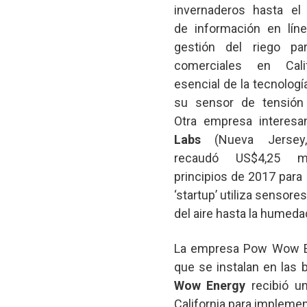
invernaderos hasta el
de información en lín
gestión del riego par
comerciales en Cali
esencial de la tecnologí
su sensor de tensión 
Otra empresa interesa
Labs
(Nueva Jersey
recaudó US$4,25 m
principios de 2017 para 
‘startup’ utiliza sensor
del aire hasta la humedad
La empresa Pow Wow Ene
que se instalan en las
Wow Energy
recibió u
California para implemen