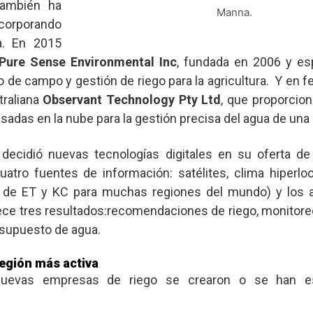
 también ha
Manna.
corporando
ra. En 2015
Pure Sense Environmental Inc
, fundada en 2006 y es
 de campo y gestión de riego para la agricultura.
Y en f
traliana
Observant Technology Pty Ltd
, que proporcio
adas en la nube para la gestión precisa del agua de una 
n decidió nuevas tecnologías digitales en su oferta de
atro fuentes de información: satélites, clima hiperloc
 de ET y KC para muchas regiones del mundo) y los a
rece tres resultados:recomendaciones de riego, monitoreo
esupuesto de agua.
región más activa
uevas empresas de riego se crearon o se han es