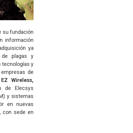
e su fundación
en información
adquisición ya
 de plagas y
 tecnologías y
as empresas de
 EZ Wireless,
ón de Elecsys
2M) y sistemas
tir en nuevas
, con sede en