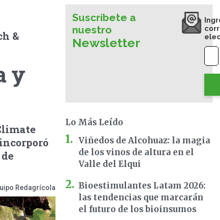
Suscríbete a
Ingr
nuestro
cor
ch &
ele
Newsletter
a y
Lo Más Leído
Climate
Viñedos de Alcohuaz: la magia
 incorporó
de los vinos de altura en el
 de
Valle del Elqui
Bioestimulantes Latam 2026:
uipo Redagrícola
las tendencias que marcarán
el futuro de los bioinsumos