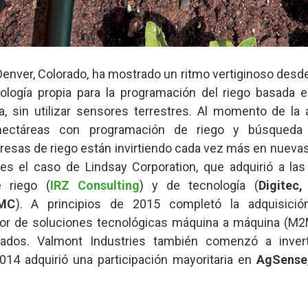
Denver, Colorado, ha mostrado un ritmo vertiginoso desd
ología propia para la programación del riego basada 
ca, sin utilizar sensores terrestres. Al momento de la 
hectáreas con programación de riego y búsqueda
sas de riego están invirtiendo cada vez más en nuevas
al es el caso de Lindsay Corporation, que adquirió a l
e riego (
IRZ Consulting
) y de tecnología (
Digitec,
WMC
). A principios de 2015 completó la adquisici
dor de soluciones tecnológicas máquina a máquina (M
izados. Valmont Industries también comenzó a inver
14 adquirió una participación mayoritaria en
AgSense