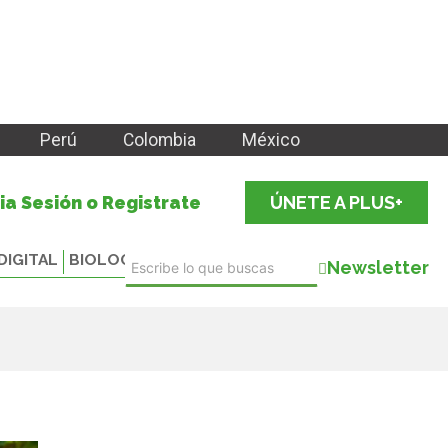
Perú
Colombia
México
cia Sesión o Registrate
ÚNETE A PLUS+
DIGITAL
BIOLOGICALS
Newsletter