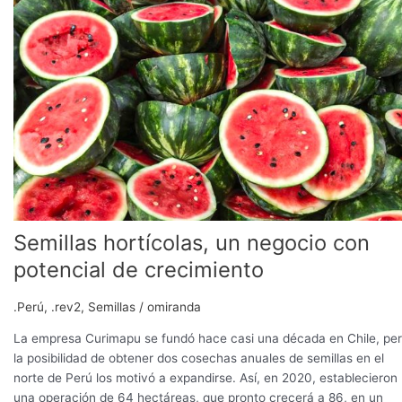
un
negocio
con
potencial
de
crecimiento
Semillas hortícolas, un negocio con
potencial de crecimiento
.Perú
,
.rev2
,
Semillas
/
omiranda
La empresa Curimapu se fundó hace casi una década en Chile, pe
la posibilidad de obtener dos cosechas anuales de semillas en el
norte de Perú los motivó a expandirse. Así, en 2020, establecieron
una operación de 64 hectáreas, que pronto crecerá a 86, en un