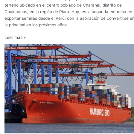
terreno ubicado en el centro poblado de Charanal, distrito de
Chulucanas, en la región de Piura. Hoy, es la segunda empresa en
exportar semillas desde el Perú, con la aspiración de convertirse e
la principal en los próximos años.
Leer más »
Las
exportaciones
de
hortalizas
cerraron
el
primer
semestre
con
una
baja
de
2,9%
en