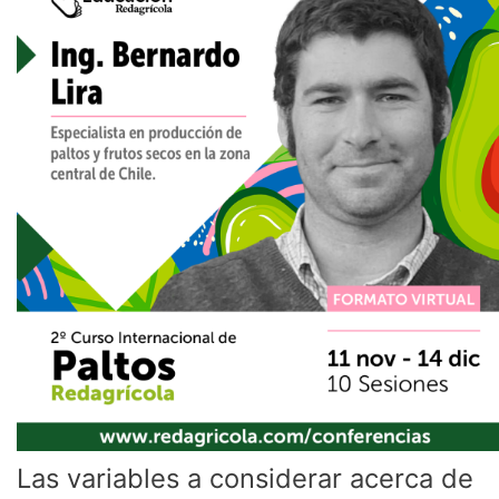
a
considerar
acerca
de
sales,
portainjertos
y
huella
hídrica
en
paltos
Las variables a considerar acerca de